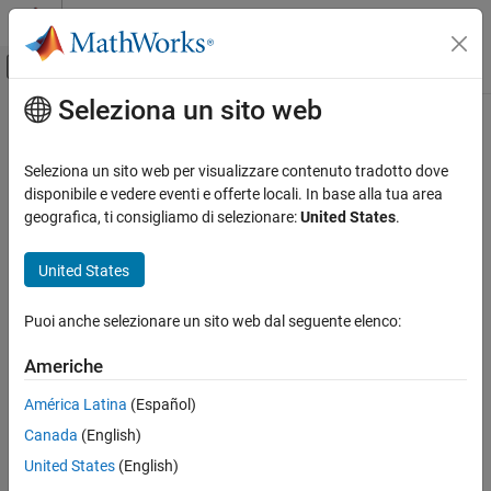
Vai al contenuto
MATLAB Help Center
Attiva/disattiva menu di navigazione off
Seleziona un sito web
Contenuto principale
Pagina iniziale della documentazione
Verifica e Misurazione
Seleziona un sito web per visualizzare contenuto tradotto dove
disponibile e vedere eventi e offerte locali. In base alla tua area
geografica, ti consigliamo di selezionare:
United States
.
How useful was this information?
United States
Puoi anche selezionare un sito web dal seguente elenco:
Americhe
América Latina
(Español)
Canada
(English)
United States
(English)