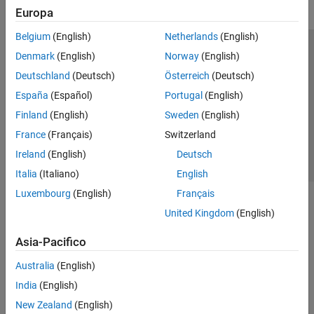
Europa
Belgium
(English)
Netherlands
(English)
Centro di fiducia
Marchi
Informativa sulla privacy
Denmark
(English)
Norway
(English)
Antipirateria
Stato dell'applicazione
Contatti
Deutschland
(Deutsch)
Österreich
(Deutsch)
© 1994-2026 The MathWorks, Inc.
España
(Español)
Portugal
(English)
Finland
(English)
Sweden
(English)
Seleziona u
Italia
France
(Français)
Switzerland
Ireland
(English)
Deutsch
Italia
(Italiano)
English
Luxembourg
(English)
Français
United Kingdom
(English)
Asia-Pacifico
Australia
(English)
India
(English)
New Zealand
(English)