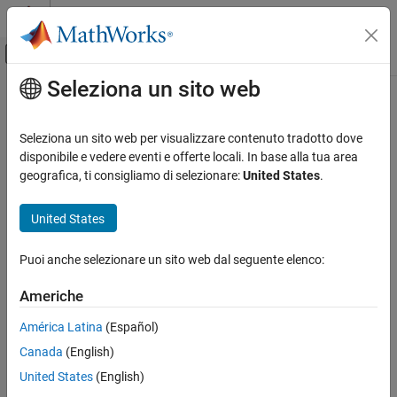
Vai al contenuto
MATLAB Help Center
Attiva/disattiva menu di navigazione off
Seleziona un sito web
Contenuto principale
Pagina iniziale della documentazione
Wireless Communications
Seleziona un sito web per visualizzare contenuto tradotto dove
disponibile e vedere eventi e offerte locali. In base alla tua area
How useful was this information?
geografica, ti consigliamo di selezionare:
United States
.
United States
Puoi anche selezionare un sito web dal seguente elenco:
Americhe
América Latina
(Español)
Canada
(English)
United States
(English)