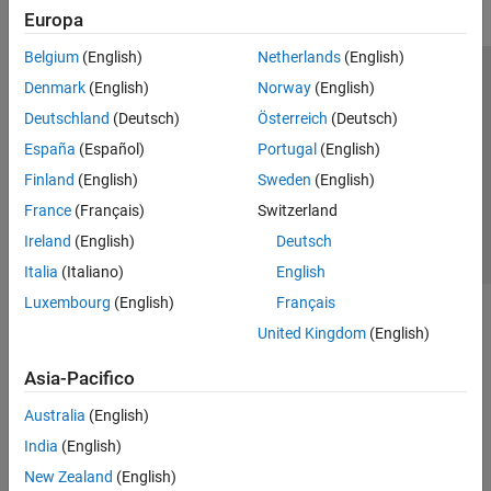
Europa
Belgium
(English)
Netherlands
(English)
Centro di fiducia
Marchi
Informativa sulla privacy
Denmark
(English)
Norway
(English)
Antipirateria
Stato dell'applicazione
Contatti
Deutschland
(Deutsch)
Österreich
(Deutsch)
© 1994-2026 The MathWorks, Inc.
España
(Español)
Portugal
(English)
Finland
(English)
Sweden
(English)
Seleziona u
Italia
France
(Français)
Switzerland
Ireland
(English)
Deutsch
Italia
(Italiano)
English
Luxembourg
(English)
Français
United Kingdom
(English)
Asia-Pacifico
Australia
(English)
India
(English)
New Zealand
(English)