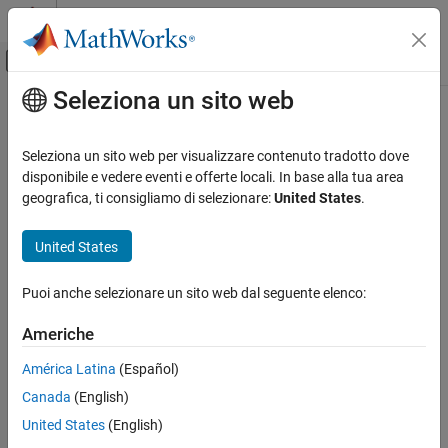
Vai al contenuto
MATLAB Help Center
Attiva/disattiva menu di navigazione off
Seleziona un sito web
Contenuto principale
Pagina iniziale della documentazione
Wireless Communications
Seleziona un sito web per visualizzare contenuto tradotto dove
disponibile e vedere eventi e offerte locali. In base alla tua area
How useful was this information?
geografica, ti consigliamo di selezionare:
United States
.
United States
Puoi anche selezionare un sito web dal seguente elenco:
Americhe
América Latina
(Español)
Canada
(English)
United States
(English)