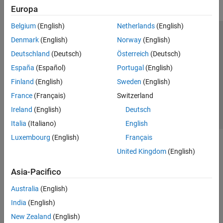
Europa
Belgium
(English)
Netherlands
(English)
Centro di fiducia
Marchi
Informativa sulla privacy
Denmark
(English)
Norway
(English)
Antipirateria
Stato dell'applicazione
Contatti
Deutschland
(Deutsch)
Österreich
(Deutsch)
© 1994-2026 The MathWorks, Inc.
España
(Español)
Portugal
(English)
Finland
(English)
Sweden
(English)
Seleziona u
Italia
France
(Français)
Switzerland
Ireland
(English)
Deutsch
Italia
(Italiano)
English
Luxembourg
(English)
Français
United Kingdom
(English)
Asia-Pacifico
Australia
(English)
India
(English)
New Zealand
(English)