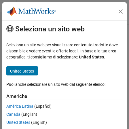
Vai al contenuto
MATLAB Help Center
Attiva/disattiva menu di navigazione off
Seleziona un sito web
Contenuto principale
Pagina iniziale della documentazione
Wireless Communications
Seleziona un sito web per visualizzare contenuto tradotto dove
disponibile e vedere eventi e offerte locali. In base alla tua area
geografica, ti consigliamo di selezionare:
United States
.
How useful was this information?
United States
Puoi anche selezionare un sito web dal seguente elenco:
Americhe
América Latina
(Español)
Canada
(English)
United States
(English)