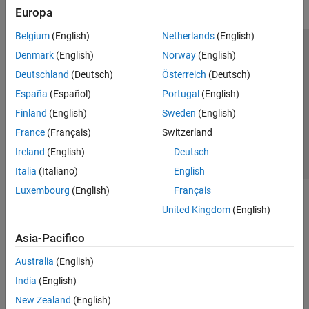
Europa
Belgium
(English)
Netherlands
(English)
Centro di fiducia
Marchi
Informativa sulla privacy
Denmark
(English)
Norway
(English)
Antipirateria
Stato dell'applicazione
Contatti
Deutschland
(Deutsch)
Österreich
(Deutsch)
© 1994-2026 The MathWorks, Inc.
España
(Español)
Portugal
(English)
Finland
(English)
Sweden
(English)
Seleziona u
Italia
France
(Français)
Switzerland
Ireland
(English)
Deutsch
Italia
(Italiano)
English
Luxembourg
(English)
Français
United Kingdom
(English)
Asia-Pacifico
Australia
(English)
India
(English)
New Zealand
(English)