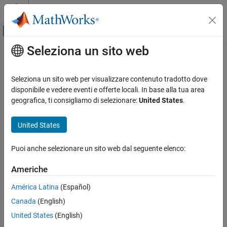
Vai al contenuto
MATLAB Help Center
Attiva/disattiva menu di navigazione off
Seleziona un sito web
Contenuto principale
Pagina iniziale della documentazione
Mathematics and Optimization
Seleziona un sito web per visualizzare contenuto tradotto dove
Radar
disponibile e vedere eventi e offerte locali. In base alla tua area
geografica, ti consigliamo di selezionare:
United States
.
How useful was this information?
United States
Puoi anche selezionare un sito web dal seguente elenco:
Americhe
América Latina
(Español)
Canada
(English)
United States
(English)