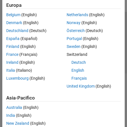
Europa
Belgium
(English)
Netherlands
(English)
Centro di fiducia
Marchi
Informativa sulla privacy
Denmark
(English)
Norway
(English)
Antipirateria
Stato dell'applicazione
Contatti
Deutschland
(Deutsch)
Österreich
(Deutsch)
© 1994-2026 The MathWorks, Inc.
España
(Español)
Portugal
(English)
Finland
(English)
Sweden
(English)
Seleziona u
Italia
France
(Français)
Switzerland
Ireland
(English)
Deutsch
Italia
(Italiano)
English
Luxembourg
(English)
Français
United Kingdom
(English)
Asia-Pacifico
Australia
(English)
India
(English)
New Zealand
(English)