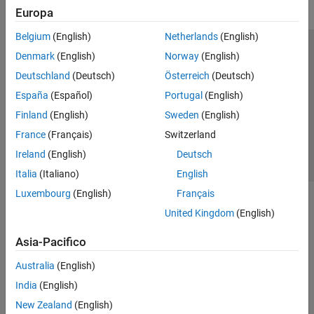
Europa
Belgium
(English)
Netherlands
(English)
Centro di fiducia
Marchi
Informativa sulla privacy
Denmark
(English)
Norway
(English)
Antipirateria
Stato dell'applicazione
Contatti
Deutschland
(Deutsch)
Österreich
(Deutsch)
© 1994-2026 The MathWorks, Inc.
España
(Español)
Portugal
(English)
Finland
(English)
Sweden
(English)
Seleziona u
Italia
France
(Français)
Switzerland
Ireland
(English)
Deutsch
Italia
(Italiano)
English
Luxembourg
(English)
Français
United Kingdom
(English)
Asia-Pacifico
Australia
(English)
India
(English)
New Zealand
(English)