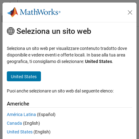
Vai al contenuto
MATLAB Help Center
Attiva/disattiva menu di navigazione off
Seleziona un sito web
Contenuto principale
Pagina iniziale della documentazione
Teaching and Learning
Seleziona un sito web per visualizzare contenuto tradotto dove
Categoria
disponibile e vedere eventi e offerte locali. In base alla tua area
How useful was this information?
geografica, ti consigliamo di selezionare:
United States
.
MATLAB and Simulink Online Courses
Integrate MATLAB and Simulink Online
United States
Courses with Learning Management
System (LMS)
Monitor Learner Progress
Puoi anche selezionare un sito web dal seguente elenco:
MATLAB Course Designer
Americhe
MATLAB Grader
América Latina
(Español)
Canada
(English)
United States
(English)