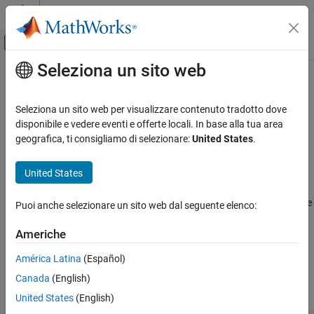
Vai al contenuto
MATLAB Help Center
Attiva/disattiva menu di navigazione off
Seleziona un sito web
Contenuto principale
Pagina iniziale della documentazione
Valutazione avanzata e gestione
delle eccezioni
MATLAB
Seleziona un sito web per visualizzare contenuto tradotto dove
Programmazione
disponibile e vedere eventi e offerte locali. In base alla tua area
geografica, ti consigliamo di selezionare:
United States
.
Categoria
Valutare espressioni, acquisire dati sugli errori
®
MATLAB
include funzionalità per valutare indirettamente le
Script
United States
espressioni e acquisire dati sugli errori.
Funzioni
Script live e funzioni
Qualsiasi codice MATLAB che rileva un errore e lancia un'eccezione
Puoi anche selezionare un sito web dal seguente elenco:
Classi
costruisce un oggetto
. Il codice MATLAB può lanciare
MException
File e cartelle
eccezioni predefinite o eccezioni costruite dall'utente.
Americhe
Elaborazione in background e in parallelo
América Latina
(Español)
Funzioni
Sicurezza nel codice MATLAB
Valutazione avanzata e gestione delle
Canada
(English)
espandi tutto
eccezioni
United States
(English)