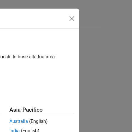
ocali. In base alla tua area
e shield motore e motor carrier.
Asia-Pacifico
uino
Australia
(English)
India
(English)