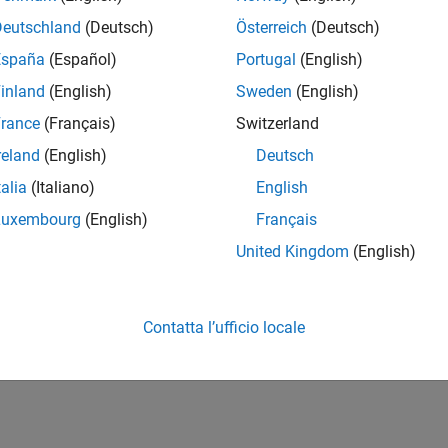
Deutschland
(Deutsch)
Österreich
(Deutsch)
How useful was this informat
España
(Español)
Portugal
(English)
inland
(English)
Sweden
(English)
rance
(Français)
Switzerland
reland
(English)
Deutsch
talia
(Italiano)
English
Luxembourg
(English)
Français
United Kingdom
(English)
Contatta l’ufficio locale