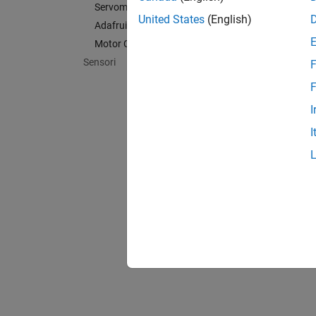
Servomotori
United States
(English)
Adafruit Motor Shield V2
Motor Carrier
Sensori
F
F
I
I