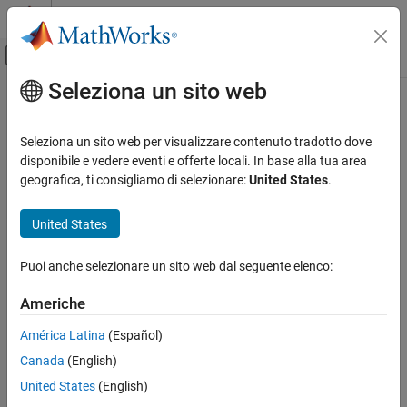
Vai al contenuto
MATLAB Help Center
Attiva/disattiva menu di navigazione off
Seleziona un sito web
Contenuto principale
Pagina iniziale della documentazione
Seleziona un sito web per visualizzare contenuto tradotto dove
disponibile e vedere eventi e offerte locali. In base alla tua area
How useful was this information?
geografica, ti consigliamo di selezionare:
United States
.
United States
Puoi anche selezionare un sito web dal seguente elenco:
Americhe
América Latina
(Español)
Canada
(English)
United States
(English)