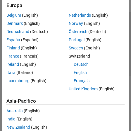
Europa
Belgium
(English)
Netherlands
(English)
Centro di fiducia
Marchi
Informativa sulla privacy
Denmark
(English)
Norway
(English)
Antipirateria
Stato dell'applicazione
Contatti
Deutschland
(Deutsch)
Österreich
(Deutsch)
© 1994-2026 The MathWorks, Inc.
España
(Español)
Portugal
(English)
Finland
(English)
Sweden
(English)
Seleziona u
Italia
France
(Français)
Switzerland
Ireland
(English)
Deutsch
Italia
(Italiano)
English
Luxembourg
(English)
Français
United Kingdom
(English)
Asia-Pacifico
Australia
(English)
India
(English)
New Zealand
(English)