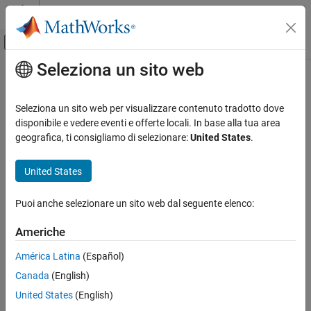
Vai al contenuto
MATLAB Help Center
Attiva/disattiva menu di navigazione off
Seleziona un sito web
Contenuto principale
Pagina iniziale della documentazione
Seleziona un sito web per visualizzare contenuto tradotto dove
disponibile e vedere eventi e offerte locali. In base alla tua area
How useful was this information?
geografica, ti consigliamo di selezionare:
United States
.
United States
Puoi anche selezionare un sito web dal seguente elenco:
Americhe
América Latina
(Español)
Canada
(English)
United States
(English)