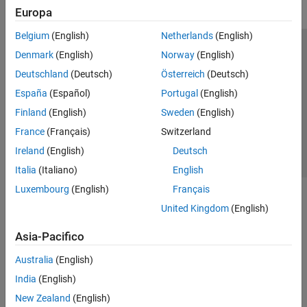
Europa
Belgium
(English)
Netherlands
(English)
Centro di fiducia
Marchi
Informativa sulla privacy
Denmark
(English)
Norway
(English)
Antipirateria
Stato dell'applicazione
Contatti
Deutschland
(Deutsch)
Österreich
(Deutsch)
© 1994-2026 The MathWorks, Inc.
España
(Español)
Portugal
(English)
Finland
(English)
Sweden
(English)
Seleziona u
Italia
France
(Français)
Switzerland
Ireland
(English)
Deutsch
Italia
(Italiano)
English
Luxembourg
(English)
Français
United Kingdom
(English)
Asia-Pacifico
Australia
(English)
India
(English)
New Zealand
(English)