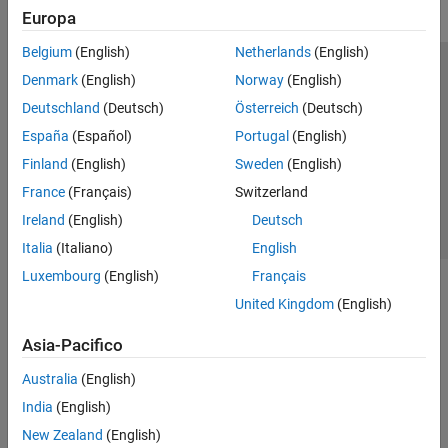
Europa
Belgium
(English)
Netherlands
(English)
Centro di fiducia
Marchi
Informativa sulla privacy
Denmark
(English)
Norway
(English)
Antipirateria
Stato dell'applicazione
Contatti
Deutschland
(Deutsch)
Österreich
(Deutsch)
© 1994-2026 The MathWorks, Inc.
España
(Español)
Portugal
(English)
Finland
(English)
Sweden
(English)
Seleziona u
Italia
France
(Français)
Switzerland
Ireland
(English)
Deutsch
Italia
(Italiano)
English
Luxembourg
(English)
Français
United Kingdom
(English)
Asia-Pacifico
Australia
(English)
India
(English)
New Zealand
(English)