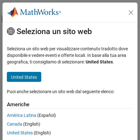
Vai al contenuto
MATLAB Help Center
Attiva/disattiva menu di navigazione off
Seleziona un sito web
Contenuto principale
Pagina iniziale della documentazione
Seleziona un sito web per visualizzare contenuto tradotto dove
disponibile e vedere eventi e offerte locali. In base alla tua area
How useful was this information?
geografica, ti consigliamo di selezionare:
United States
.
United States
Puoi anche selezionare un sito web dal seguente elenco:
Americhe
América Latina
(Español)
Canada
(English)
United States
(English)