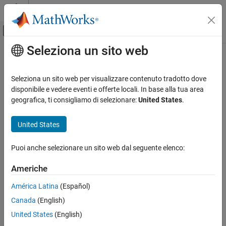
Vai al contenuto
MATLAB Help Center
Attiva/disattiva menu di navigazione off
Seleziona un sito web
Contenuto principale
Pagina iniziale della documentazione
Seleziona un sito web per visualizzare contenuto tradotto dove
disponibile e vedere eventi e offerte locali. In base alla tua area
How useful was this information?
geografica, ti consigliamo di selezionare:
United States
.
United States
Puoi anche selezionare un sito web dal seguente elenco:
Americhe
América Latina
(Español)
Canada
(English)
United States
(English)