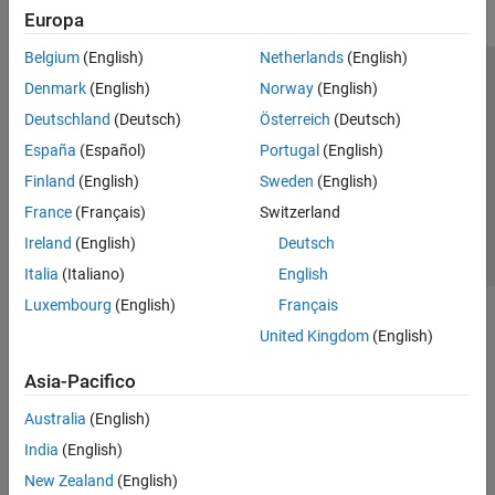
Europa
Belgium
(English)
Netherlands
(English)
Centro di fiducia
Marchi
Informativa sulla privacy
Denmark
(English)
Norway
(English)
Antipirateria
Stato dell'applicazione
Contatti
Deutschland
(Deutsch)
Österreich
(Deutsch)
© 1994-2026 The MathWorks, Inc.
España
(Español)
Portugal
(English)
Finland
(English)
Sweden
(English)
Seleziona u
Italia
France
(Français)
Switzerland
Ireland
(English)
Deutsch
Italia
(Italiano)
English
Luxembourg
(English)
Français
United Kingdom
(English)
Asia-Pacifico
Australia
(English)
India
(English)
New Zealand
(English)