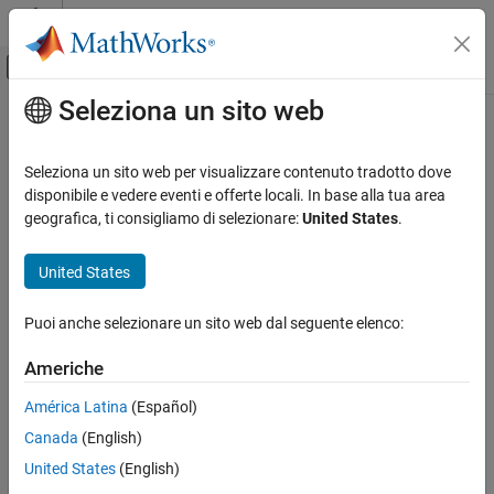
Vai al contenuto
MATLAB Help Center
Attiva/disattiva menu di navigazione off
Seleziona un sito web
Contenuto principale
Pagina iniziale della documentazione
Categoria
Seleziona un sito web per visualizzare contenuto tradotto dove
Using MATLAB
disponibile e vedere eventi e offerte locali. In base alla tua area
How useful was this information?
MATLAB
geografica, ti consigliamo di selezionare:
United States
.
MATLAB Copilot
United States
Using Simulink
Simulink
Puoi anche selezionare un sito web dal seguente elenco:
Simulink Copilot
Physical Modeling
Americhe
Event-Based Modeling
América Latina
(Español)
Real-Time Simulation and Testing
Canada
(English)
Workflows
United States
(English)
Parallel Computing