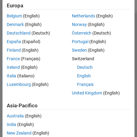
Europa
Reporting and Database Access
Systems Engineering
Belgium
(English)
Netherlands
(English)
Code Generation
Centro di fiducia
Marchi
Informativa sulla privacy
Denmark
(English)
Norway
(English)
Application Deployment
Antipirateria
Stato dell'applicazione
Contatti
Deutschland
(Deutsch)
Österreich
(Deutsch)
Verification, Validation, and Test
© 1994-2026 The MathWorks, Inc.
España
(Español)
Portugal
(English)
Cloud Capabilities
Teaching and Learning
Finland
(English)
Sweden
(English)
Seleziona u
Italia
France
(Français)
Switzerland
Applications
Ireland
(English)
Deutsch
AI and Statistics
Italia
(Italiano)
English
Mathematics and Optimization
Luxembourg
(English)
Français
Signal Processing
Image Processing and Computer Vision
United Kingdom
(English)
Control Systems
Asia-Pacifico
Test and Measurement
RF and Mixed Signal
Australia
(English)
Wireless Communications
India
(English)
Radar
New Zealand
(English)
Robotics and Autonomous Systems