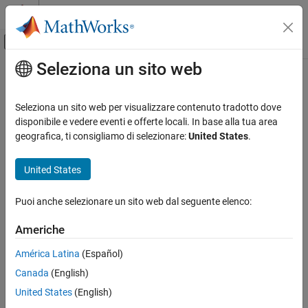
Vai al contenuto
MATLAB Help Center
Attiva/disattiva menu di navigazione off
Seleziona un sito web
Contenuto principale
Pagina iniziale della documentazione
Seleziona un sito web per visualizzare contenuto tradotto dove
disponibile e vedere eventi e offerte locali. In base alla tua area
How useful was this information?
geografica, ti consigliamo di selezionare:
United States
.
United States
Puoi anche selezionare un sito web dal seguente elenco:
Americhe
América Latina
(Español)
Canada
(English)
United States
(English)