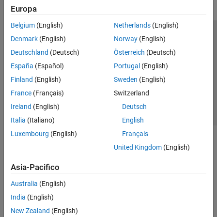
Europa
Belgium
(English)
Netherlands
(English)
Centro di fiducia
Marchi
Informativa sulla privacy
Denmark
(English)
Norway
(English)
Antipirateria
Stato dell'applicazione
Contatti
Deutschland
(Deutsch)
Österreich
(Deutsch)
© 1994-2026 The MathWorks, Inc.
España
(Español)
Portugal
(English)
Finland
(English)
Sweden
(English)
Seleziona u
Italia
France
(Français)
Switzerland
Ireland
(English)
Deutsch
Italia
(Italiano)
English
Luxembourg
(English)
Français
United Kingdom
(English)
Asia-Pacifico
Australia
(English)
India
(English)
New Zealand
(English)