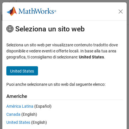
Vai al contenuto
MATLAB Help Center
Attiva/disattiva menu di navigazione off
Seleziona un sito web
Contenuto principale
Pagina iniziale della documentazione
Seleziona un sito web per visualizzare contenuto tradotto dove
disponibile e vedere eventi e offerte locali. In base alla tua area
How useful was this information?
geografica, ti consigliamo di selezionare:
United States
.
United States
Puoi anche selezionare un sito web dal seguente elenco:
Americhe
América Latina
(Español)
Canada
(English)
United States
(English)