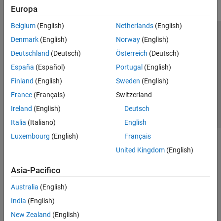
Europa
Belgium
(English)
Netherlands
(English)
Centro di fiducia
Marchi
Informativa sulla privacy
Denmark
(English)
Norway
(English)
Antipirateria
Stato dell'applicazione
Contatti
Deutschland
(Deutsch)
Österreich
(Deutsch)
© 1994-2026 The MathWorks, Inc.
España
(Español)
Portugal
(English)
Finland
(English)
Sweden
(English)
Seleziona u
Italia
France
(Français)
Switzerland
Ireland
(English)
Deutsch
Italia
(Italiano)
English
Luxembourg
(English)
Français
United Kingdom
(English)
Asia-Pacifico
Australia
(English)
India
(English)
New Zealand
(English)