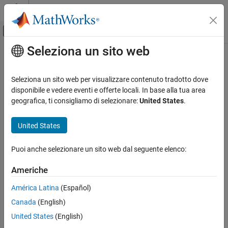
Vai al contenuto
MATLAB Help Center
Attiva/disattiva menu di navigazione off
Seleziona un sito web
Contenuto principale
Pagina iniziale della documentazione
Seleziona un sito web per visualizzare contenuto tradotto dove
disponibile e vedere eventi e offerte locali. In base alla tua area
How useful was this information?
geografica, ti consigliamo di selezionare:
United States
.
United States
Puoi anche selezionare un sito web dal seguente elenco:
Americhe
América Latina
(Español)
Canada
(English)
United States
(English)