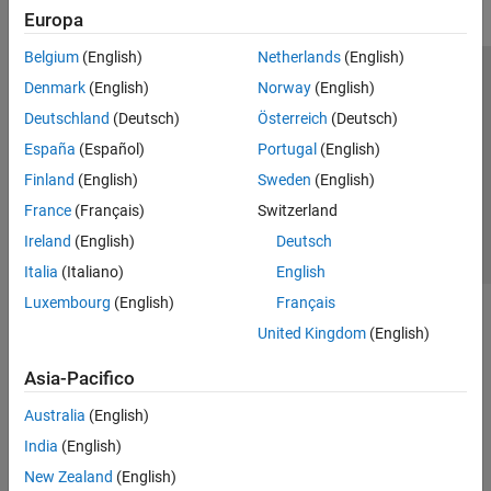
Europa
Belgium
(English)
Netherlands
(English)
Centro di fiducia
Marchi
Informativa sulla privacy
Denmark
(English)
Norway
(English)
Antipirateria
Stato dell'applicazione
Contatti
Deutschland
(Deutsch)
Österreich
(Deutsch)
© 1994-2026 The MathWorks, Inc.
España
(Español)
Portugal
(English)
Finland
(English)
Sweden
(English)
Seleziona u
Italia
France
(Français)
Switzerland
Ireland
(English)
Deutsch
Italia
(Italiano)
English
Luxembourg
(English)
Français
United Kingdom
(English)
Asia-Pacifico
Australia
(English)
India
(English)
New Zealand
(English)