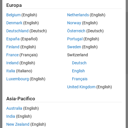
Europa
Belgium
(English)
Netherlands
(English)
Centro di fiducia
Marchi
Informativa sulla privacy
Denmark
(English)
Norway
(English)
Antipirateria
Stato dell'applicazione
Contatti
Deutschland
(Deutsch)
Österreich
(Deutsch)
© 1994-2026 The MathWorks, Inc.
España
(Español)
Portugal
(English)
Finland
(English)
Sweden
(English)
Seleziona u
Italia
France
(Français)
Switzerland
Ireland
(English)
Deutsch
Italia
(Italiano)
English
Luxembourg
(English)
Français
United Kingdom
(English)
Asia-Pacifico
Australia
(English)
India
(English)
New Zealand
(English)