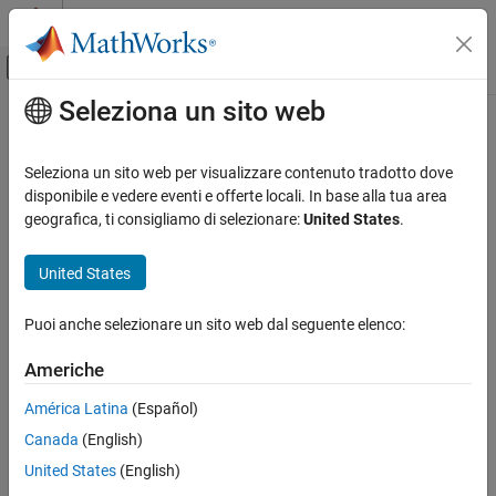
Vai al contenuto
MATLAB Help Center
Attiva/disattiva menu di navigazione off
Seleziona un sito web
Contenuto principale
Pagina iniziale della documentazione
Seleziona un sito web per visualizzare contenuto tradotto dove
disponibile e vedere eventi e offerte locali. In base alla tua area
How useful was this information?
geografica, ti consigliamo di selezionare:
United States
.
United States
Puoi anche selezionare un sito web dal seguente elenco:
Americhe
América Latina
(Español)
Canada
(English)
United States
(English)