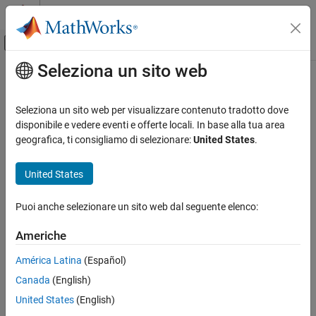
Vai al contenuto
MATLAB Help Center
Attiva/disattiva menu di navigazione off
Seleziona un sito web
Contenuto principale
Pagina iniziale della documentazione
Seleziona un sito web per visualizzare contenuto tradotto dove
disponibile e vedere eventi e offerte locali. In base alla tua area
How useful was this information?
geografica, ti consigliamo di selezionare:
United States
.
United States
Puoi anche selezionare un sito web dal seguente elenco:
Americhe
América Latina
(Español)
Canada
(English)
United States
(English)