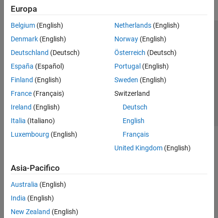
Europa
Belgium
(English)
Netherlands
(English)
Centro di fiducia
Marchi
Informativa sulla privacy
Denmark
(English)
Norway
(English)
Antipirateria
Stato dell'applicazione
Contatti
Deutschland
(Deutsch)
Österreich
(Deutsch)
© 1994-2026 The MathWorks, Inc.
España
(Español)
Portugal
(English)
Finland
(English)
Sweden
(English)
Seleziona u
Italia
France
(Français)
Switzerland
Ireland
(English)
Deutsch
Italia
(Italiano)
English
Luxembourg
(English)
Français
United Kingdom
(English)
Asia-Pacifico
Australia
(English)
India
(English)
New Zealand
(English)