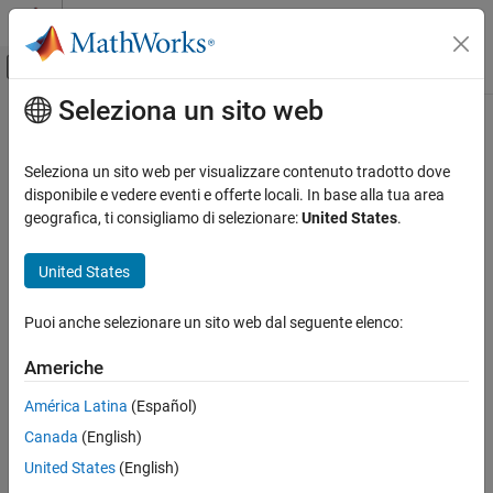
Vai al contenuto
MATLAB Help Center
Attiva/disattiva menu di navigazione off
Seleziona un sito web
Contenuto principale
Pagina iniziale della documentazione
Seleziona un sito web per visualizzare contenuto tradotto dove
disponibile e vedere eventi e offerte locali. In base alla tua area
geografica, ti consigliamo di selezionare:
United States
.
How useful was this information?
United States
Puoi anche selezionare un sito web dal seguente elenco:
Americhe
América Latina
(Español)
Canada
(English)
United States
(English)