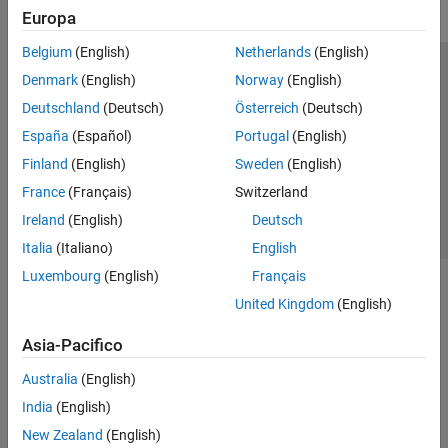
Europa
Belgium
(English)
Netherlands
(English)
Centro di fiducia
Marchi
Informativa sulla privacy
Denmark
(English)
Norway
(English)
Antipirateria
Stato dell'applicazione
Contatti
Deutschland
(Deutsch)
Österreich
(Deutsch)
© 1994-2026 The MathWorks, Inc.
España
(Español)
Portugal
(English)
Finland
(English)
Sweden
(English)
Seleziona u
Italia
France
(Français)
Switzerland
Ireland
(English)
Deutsch
Italia
(Italiano)
English
Luxembourg
(English)
Français
United Kingdom
(English)
Asia-Pacifico
Australia
(English)
India
(English)
New Zealand
(English)