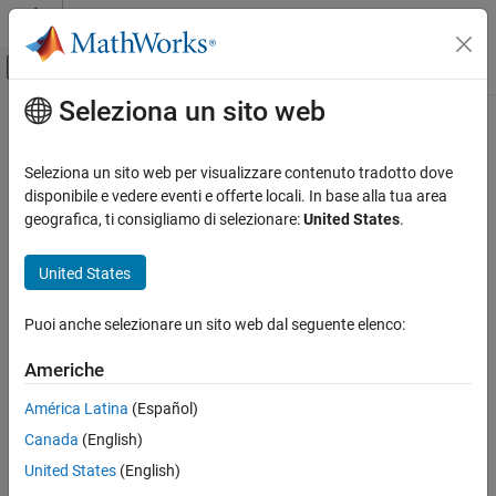
Vai al contenuto
MATLAB Help Center
Attiva/disattiva menu di navigazione off
Seleziona un sito web
Contenuto principale
Pagina iniziale della documentazione
Seleziona un sito web per visualizzare contenuto tradotto dove
disponibile e vedere eventi e offerte locali. In base alla tua area
geografica, ti consigliamo di selezionare:
United States
.
How useful was this information?
United States
Puoi anche selezionare un sito web dal seguente elenco:
Americhe
América Latina
(Español)
Canada
(English)
United States
(English)