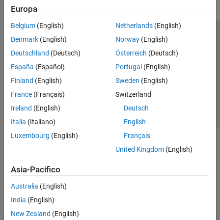
Europa
Belgium
(English)
Netherlands
(English)
Centro di fiducia
Marchi
Informativa sulla privacy
Denmark
(English)
Norway
(English)
Antipirateria
Stato dell'applicazione
Contatti
Deutschland
(Deutsch)
Österreich
(Deutsch)
© 1994-2026 The MathWorks, Inc.
España
(Español)
Portugal
(English)
Finland
(English)
Sweden
(English)
Seleziona u
Italia
France
(Français)
Switzerland
Ireland
(English)
Deutsch
Italia
(Italiano)
English
Luxembourg
(English)
Français
United Kingdom
(English)
Asia-Pacifico
Australia
(English)
India
(English)
New Zealand
(English)