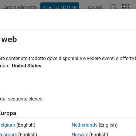
Apprendimento
Accedi
Acquista MATLAB
azione
Esempi
Funzioni
App
Video
Risposte
o web
re contenuto tradotto dove disponibile e vedere eventi e offerte l
How useful was this informat
onare:
United States
.
dal seguente elenco:
Europa
Belgium
(English)
Netherlands
(English)
Denmark
(English)
Norway
(English)