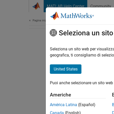
Vai al contenuto
MATLAB Help Center
Community
Document
Pagina iniziale della documentazione
Seleziona un sit
Seleziona un sito web per visualizza
geografica, ti consigliamo di selezi
United States
Puoi anche selezionare un sito web 
Americhe
América Latina
(Español)
Canada
(English)