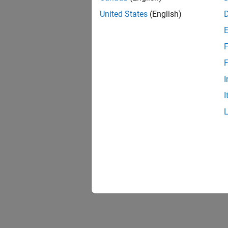
United States
(English)
F
F
I
I