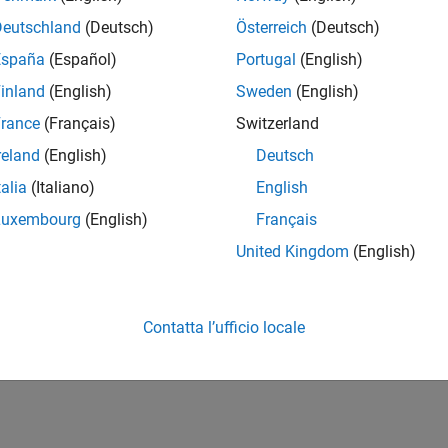
Deutschland
(Deutsch)
Österreich
(Deutsch)
España
(Español)
Portugal
(English)
inland
(English)
Sweden
(English)
rance
(Français)
Switzerland
reland
(English)
Deutsch
talia
(Italiano)
English
Luxembourg
(English)
Français
United Kingdom
(English)
Contatta l’ufficio locale