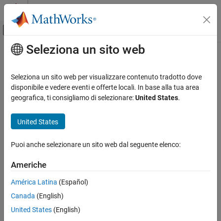
Vai al contenuto
MATLAB Help Center
Attiva/disattiva menu di navigazione off
Seleziona un sito web
Contenuto principale
Pagina iniziale della documentazione
Seleziona un sito web per visualizzare contenuto tradotto dove
disponibile e vedere eventi e offerte locali. In base alla tua area
geografica, ti consigliamo di selezionare:
United States
.
How useful was this information?
United States
Puoi anche selezionare un sito web dal seguente elenco:
Americhe
América Latina
(Español)
Canada
(English)
United States
(English)