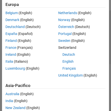
Europa
Belgium
(English)
Netherlands
(English)
Centro di fiducia
Marchi
Informativa sulla privacy
Denmark
(English)
Norway
(English)
Antipirateria
Stato dell'applicazione
Contatti
Deutschland
(Deutsch)
Österreich
(Deutsch)
© 1994-2026 The MathWorks, Inc.
España
(Español)
Portugal
(English)
Finland
(English)
Sweden
(English)
Seleziona u
Italia
France
(Français)
Switzerland
Ireland
(English)
Deutsch
Italia
(Italiano)
English
Luxembourg
(English)
Français
United Kingdom
(English)
Asia-Pacifico
Australia
(English)
India
(English)
New Zealand
(English)