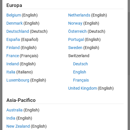
Europa
Belgium
(English)
Netherlands
(English)
Centro di fiducia
Marchi
Informativa sulla privacy
Denmark
(English)
Norway
(English)
Antipirateria
Stato dell'applicazione
Contatti
Deutschland
(Deutsch)
Österreich
(Deutsch)
© 1994-2026 The MathWorks, Inc.
España
(Español)
Portugal
(English)
Finland
(English)
Sweden
(English)
Seleziona u
Italia
France
(Français)
Switzerland
Ireland
(English)
Deutsch
Italia
(Italiano)
English
Luxembourg
(English)
Français
United Kingdom
(English)
Asia-Pacifico
Australia
(English)
India
(English)
New Zealand
(English)