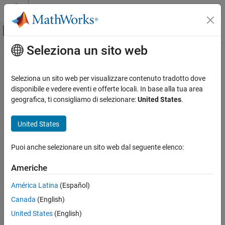
Vai al contenuto
MATLAB Help Center
Attiva/disattiva menu di navigazione off
Seleziona un sito web
Contenuto principale
Pagina iniziale della documentazione
Seleziona un sito web per visualizzare contenuto tradotto dove
disponibile e vedere eventi e offerte locali. In base alla tua area
geografica, ti consigliamo di selezionare:
United States
.
How useful was this information?
United States
Puoi anche selezionare un sito web dal seguente elenco:
Americhe
América Latina
(Español)
Canada
(English)
United States
(English)