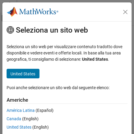
Vai al contenuto
MATLAB Help Center
Attiva/disattiva menu di navigazione off
Seleziona un sito web
Contenuto principale
Pagina iniziale della documentazione
Seleziona un sito web per visualizzare contenuto tradotto dove
disponibile e vedere eventi e offerte locali. In base alla tua area
geografica, ti consigliamo di selezionare:
United States
.
How useful was this information?
United States
Puoi anche selezionare un sito web dal seguente elenco:
Americhe
América Latina
(Español)
Canada
(English)
United States
(English)