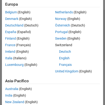
Europa
Belgium
(English)
Netherlands
(English)
Centro di fiducia
Marchi
Informativa sulla privacy
Denmark
(English)
Norway
(English)
Antipirateria
Stato dell'applicazione
Contatti
Deutschland
(Deutsch)
Österreich
(Deutsch)
© 1994-2026 The MathWorks, Inc.
España
(Español)
Portugal
(English)
Finland
(English)
Sweden
(English)
Seleziona u
Italia
France
(Français)
Switzerland
Ireland
(English)
Deutsch
Italia
(Italiano)
English
Luxembourg
(English)
Français
United Kingdom
(English)
Asia-Pacifico
Australia
(English)
India
(English)
New Zealand
(English)