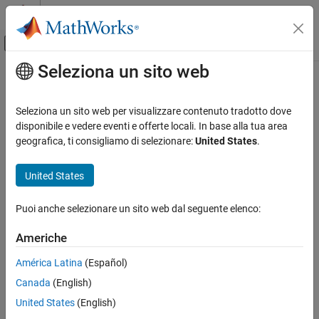
Vai al contenuto
MATLAB Help Center
Attiva/disattiva menu di navigazione off
Seleziona un sito web
Contenuto principale
Pagina iniziale della documentazione
Seleziona un sito web per visualizzare contenuto tradotto dove
disponibile e vedere eventi e offerte locali. In base alla tua area
geografica, ti consigliamo di selezionare:
United States
.
How useful was this information?
United States
Puoi anche selezionare un sito web dal seguente elenco:
Americhe
América Latina
(Español)
Canada
(English)
United States
(English)