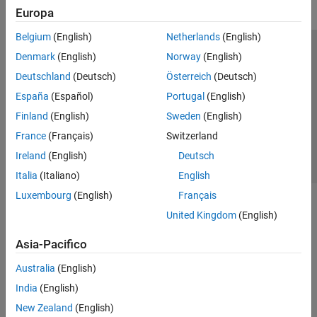
Europa
Belgium
(English)
Netherlands
(English)
Centro di fiducia
Marchi
Informativa sulla privacy
Denmark
(English)
Norway
(English)
Antipirateria
Stato dell'applicazione
Contatti
Deutschland
(Deutsch)
Österreich
(Deutsch)
© 1994-2026 The MathWorks, Inc.
España
(Español)
Portugal
(English)
Finland
(English)
Sweden
(English)
Seleziona u
Italia
France
(Français)
Switzerland
Ireland
(English)
Deutsch
Italia
(Italiano)
English
Luxembourg
(English)
Français
United Kingdom
(English)
Asia-Pacifico
Australia
(English)
India
(English)
New Zealand
(English)