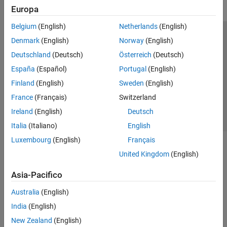
Europa
Belgium
(English)
Netherlands
(English)
Centro di fiducia
Marchi
Informativa sulla privacy
Denmark
(English)
Norway
(English)
Antipirateria
Stato dell'applicazione
Contatti
Deutschland
(Deutsch)
Österreich
(Deutsch)
© 1994-2026 The MathWorks, Inc.
España
(Español)
Portugal
(English)
Finland
(English)
Sweden
(English)
Seleziona u
Italia
France
(Français)
Switzerland
Ireland
(English)
Deutsch
Italia
(Italiano)
English
Luxembourg
(English)
Français
United Kingdom
(English)
Asia-Pacifico
Australia
(English)
India
(English)
New Zealand
(English)