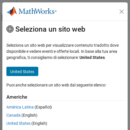
Vai al contenuto
MATLAB Help Center
Attiva/disattiva menu di navigazione off
Seleziona un sito web
Contenuto principale
Pagina iniziale della documentazione
Seleziona un sito web per visualizzare contenuto tradotto dove
disponibile e vedere eventi e offerte locali. In base alla tua area
geografica, ti consigliamo di selezionare:
United States
.
How useful was this information?
United States
Puoi anche selezionare un sito web dal seguente elenco:
Americhe
América Latina
(Español)
Canada
(English)
United States
(English)