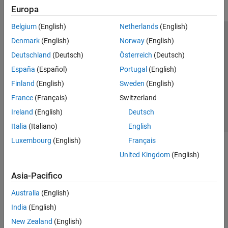
Europa
Belgium
(English)
Netherlands
(English)
Centro di fiducia
Marchi
Informativa sulla privacy
Denmark
(English)
Norway
(English)
Antipirateria
Stato dell'applicazione
Contatti
Deutschland
(Deutsch)
Österreich
(Deutsch)
© 1994-2026 The MathWorks, Inc.
España
(Español)
Portugal
(English)
Finland
(English)
Sweden
(English)
Seleziona u
Italia
France
(Français)
Switzerland
Ireland
(English)
Deutsch
Italia
(Italiano)
English
Luxembourg
(English)
Français
United Kingdom
(English)
Asia-Pacifico
Australia
(English)
India
(English)
New Zealand
(English)