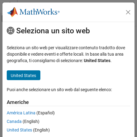
Vai al contenuto
MATLAB Help Center
Attiva/disattiva menu di navigazione off
Seleziona un sito web
Contenuto principale
Pagina iniziale della documentazione
Control Systems
Seleziona un sito web per visualizzare contenuto tradotto dove
disponibile e vedere eventi e offerte locali. In base alla tua area
How useful was this information?
geografica, ti consigliamo di selezionare:
United States
.
United States
Puoi anche selezionare un sito web dal seguente elenco:
Americhe
América Latina
(Español)
Canada
(English)
United States
(English)