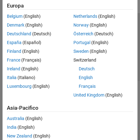
Europa
Belgium
(English)
Netherlands
(English)
Centro di fiducia
Marchi
Informativa sulla privacy
Denmark
(English)
Norway
(English)
Antipirateria
Stato dell'applicazione
Contatti
Deutschland
(Deutsch)
Österreich
(Deutsch)
© 1994-2026 The MathWorks, Inc.
España
(Español)
Portugal
(English)
Finland
(English)
Sweden
(English)
Seleziona u
Italia
France
(Français)
Switzerland
Ireland
(English)
Deutsch
Italia
(Italiano)
English
Luxembourg
(English)
Français
United Kingdom
(English)
Asia-Pacifico
Australia
(English)
India
(English)
New Zealand
(English)