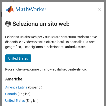
Vai al contenuto
MATLAB Help Center
Attiva/disattiva menu di navigazione off
Seleziona un sito web
Contenuto principale
Pagina iniziale della documentazione
Control Systems
Seleziona un sito web per visualizzare contenuto tradotto dove
disponibile e vedere eventi e offerte locali. In base alla tua area
How useful was this information?
geografica, ti consigliamo di selezionare:
United States
.
United States
Puoi anche selezionare un sito web dal seguente elenco:
Americhe
América Latina
(Español)
Canada
(English)
United States
(English)