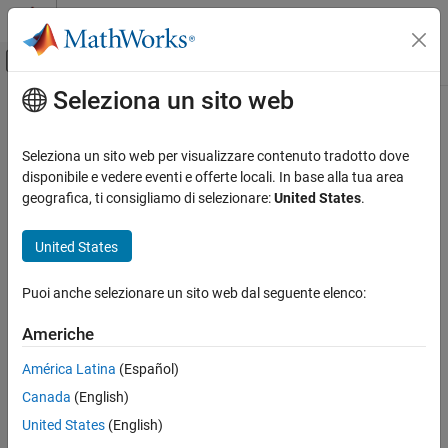
Vai al contenuto
MATLAB Help Center
Attiva/disattiva menu di navigazione off
Seleziona un sito web
Contenuto principale
Pagina iniziale della documentazione
Control Systems
Seleziona un sito web per visualizzare contenuto tradotto dove
disponibile e vedere eventi e offerte locali. In base alla tua area
geografica, ti consigliamo di selezionare:
United States
.
How useful was this information?
United States
Puoi anche selezionare un sito web dal seguente elenco:
Americhe
América Latina
(Español)
Canada
(English)
United States
(English)