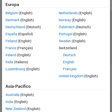
Europa
Belgium
(English)
Netherlands
(English)
Centro di fiducia
Marchi
Informativa sulla privacy
Denmark
(English)
Norway
(English)
Antipirateria
Stato dell'applicazione
Contatti
Deutschland
(Deutsch)
Österreich
(Deutsch)
© 1994-2026 The MathWorks, Inc.
España
(Español)
Portugal
(English)
Finland
(English)
Sweden
(English)
Seleziona u
Italia
France
(Français)
Switzerland
Ireland
(English)
Deutsch
Italia
(Italiano)
English
Luxembourg
(English)
Français
United Kingdom
(English)
Asia-Pacifico
Australia
(English)
India
(English)
New Zealand
(English)