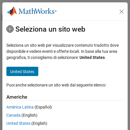
Vai al contenuto
MATLAB Help Center
Attiva/disattiva menu di navigazione off
Seleziona un sito web
Contenuto principale
Pagina iniziale della documentazione
Control Systems
Seleziona un sito web per visualizzare contenuto tradotto dove
disponibile e vedere eventi e offerte locali. In base alla tua area
geografica, ti consigliamo di selezionare:
United States
.
How useful was this information?
United States
Puoi anche selezionare un sito web dal seguente elenco:
Americhe
América Latina
(Español)
Canada
(English)
United States
(English)