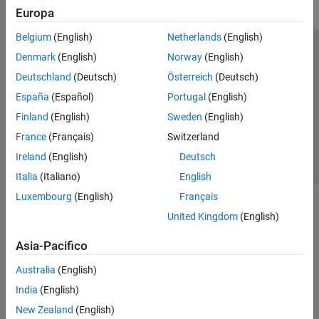
Europa
Belgium
(English)
Netherlands
(English)
Centro di fiducia
Marchi
Informativa sulla privacy
Denmark
(English)
Norway
(English)
Antipirateria
Stato dell'applicazione
Contatti
Deutschland
(Deutsch)
Österreich
(Deutsch)
© 1994-2026 The MathWorks, Inc.
España
(Español)
Portugal
(English)
Finland
(English)
Sweden
(English)
Seleziona u
Italia
France
(Français)
Switzerland
Ireland
(English)
Deutsch
Italia
(Italiano)
English
Luxembourg
(English)
Français
United Kingdom
(English)
Asia-Pacifico
Australia
(English)
India
(English)
New Zealand
(English)