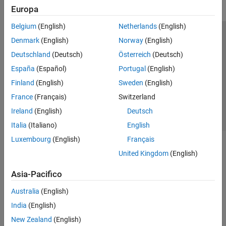
Europa
Belgium
(English)
Netherlands
(English)
Centro di fiducia
Marchi
Informativa sulla privacy
Denmark
(English)
Norway
(English)
Antipirateria
Stato dell'applicazione
Contatti
Deutschland
(Deutsch)
Österreich
(Deutsch)
© 1994-2026 The MathWorks, Inc.
España
(Español)
Portugal
(English)
Finland
(English)
Sweden
(English)
Seleziona u
Italia
France
(Français)
Switzerland
Ireland
(English)
Deutsch
Italia
(Italiano)
English
Luxembourg
(English)
Français
United Kingdom
(English)
Asia-Pacifico
Australia
(English)
India
(English)
New Zealand
(English)