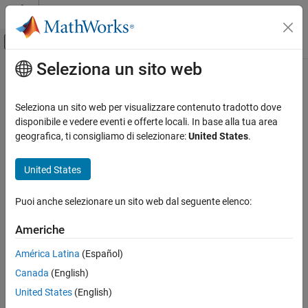
Vai al contenuto
MATLAB Help Center
Attiva/disattiva menu di navigazione off
Seleziona un sito web
Contenuto principale
Pagina iniziale della documentazione
Control Systems
Seleziona un sito web per visualizzare contenuto tradotto dove
disponibile e vedere eventi e offerte locali. In base alla tua area
geografica, ti consigliamo di selezionare:
United States
.
How useful was this information?
United States
Puoi anche selezionare un sito web dal seguente elenco:
Americhe
América Latina
(Español)
Canada
(English)
United States
(English)