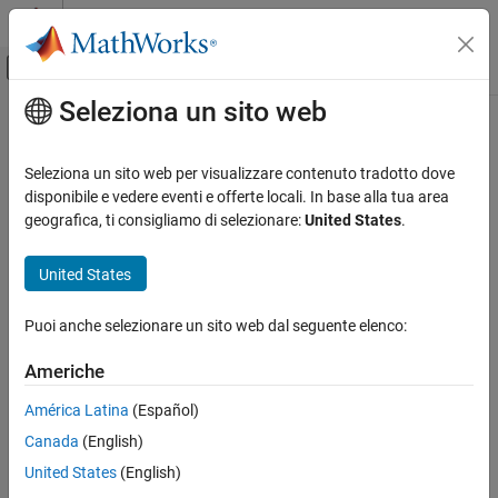
Vai al contenuto
MATLAB Help Center
Attiva/disattiva menu di navigazione off
Seleziona un sito web
Contenuto principale
Pagina iniziale della documentazione
Control Systems
Seleziona un sito web per visualizzare contenuto tradotto dove
disponibile e vedere eventi e offerte locali. In base alla tua area
geografica, ti consigliamo di selezionare:
United States
.
How useful was this information?
United States
Puoi anche selezionare un sito web dal seguente elenco:
Americhe
América Latina
(Español)
Canada
(English)
United States
(English)