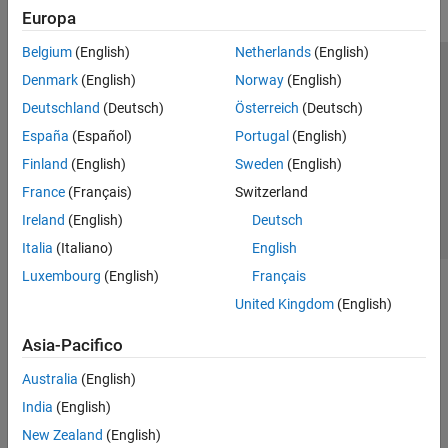
Europa
Belgium
(English)
Netherlands
(English)
Centro di fiducia
Marchi
Informativa sulla privacy
Denmark
(English)
Norway
(English)
Antipirateria
Stato dell'applicazione
Contatti
Deutschland
(Deutsch)
Österreich
(Deutsch)
© 1994-2026 The MathWorks, Inc.
España
(Español)
Portugal
(English)
Finland
(English)
Sweden
(English)
Seleziona u
Italia
France
(Français)
Switzerland
Ireland
(English)
Deutsch
Italia
(Italiano)
English
Luxembourg
(English)
Français
United Kingdom
(English)
Asia-Pacifico
Australia
(English)
India
(English)
New Zealand
(English)