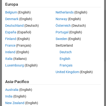
Europa
Belgium
(English)
Netherlands
(English)
Centro di fiducia
Marchi
Informativa sulla privacy
Denmark
(English)
Norway
(English)
Antipirateria
Stato dell'applicazione
Contatti
Deutschland
(Deutsch)
Österreich
(Deutsch)
© 1994-2026 The MathWorks, Inc.
España
(Español)
Portugal
(English)
Finland
(English)
Sweden
(English)
Seleziona u
Italia
France
(Français)
Switzerland
Ireland
(English)
Deutsch
Italia
(Italiano)
English
Luxembourg
(English)
Français
United Kingdom
(English)
Asia-Pacifico
Australia
(English)
India
(English)
New Zealand
(English)