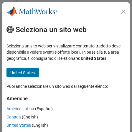
Vai al contenuto
MATLAB Help Center
Attiva/disattiva menu di navigazione off
Seleziona un sito web
Contenuto principale
Pagina iniziale della documentazione
Control Systems
Seleziona un sito web per visualizzare contenuto tradotto dove
disponibile e vedere eventi e offerte locali. In base alla tua area
geografica, ti consigliamo di selezionare:
United States
.
How useful was this information?
United States
Puoi anche selezionare un sito web dal seguente elenco:
Americhe
América Latina
(Español)
Canada
(English)
United States
(English)