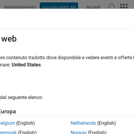
Apprendimento
Accedi
Acquista MATLAB
ation
Examples
Functions
Apps
Videos
Answers
o web
re contenuto tradotto dove disponibile e vedere eventi e offerte l
How useful was this informat
onare:
United States
.
dal seguente elenco:
Europa
Belgium
(English)
Netherlands
(English)
Denmark
(English)
Norway
(English)