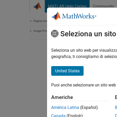
Vai al contenuto
MATLAB Help Center
Community
Document
Pagina iniziale della documentazione
Image Processing and Computer Vision
Seleziona un sit
Seleziona un sito web per visualizza
geografica, ti consigliamo di selezi
United States
Puoi anche selezionare un sito web 
Americhe
América Latina
(Español)
Canada
(English)