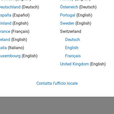
Deutschland
(Deutsch)
Österreich
(Deutsch)
España
(Español)
Portugal
(English)
inland
(English)
Sweden
(English)
rance
(Français)
Switzerland
reland
(English)
Deutsch
talia
(Italiano)
English
Luxembourg
(English)
Français
United Kingdom
(English)
Contatta l’ufficio locale