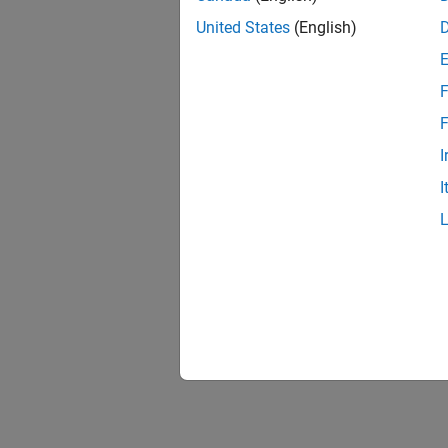
United States
(English)
F
F
I
I