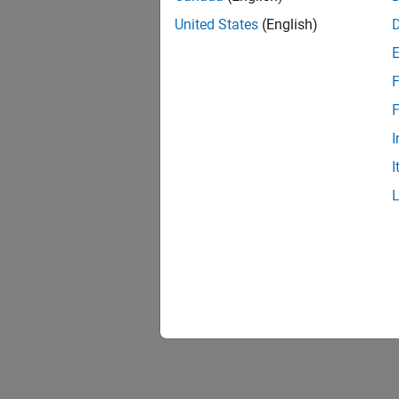
United States
(English)
F
F
I
I