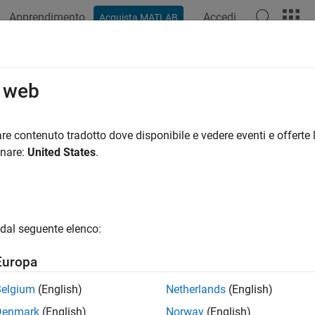
Apprendimento
Accedi
Acquista MATLAB
ation
Examples
Functions
Apps
Videos
Answers
o web
re contenuto tradotto dove disponibile e vedere eventi e offerte l
How useful was this informat
onare:
United States
.
dal seguente elenco:
Europa
Belgium
(English)
Netherlands
(English)
Denmark
(English)
Norway
(English)