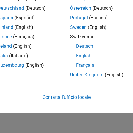
Deutschland
(Deutsch)
Österreich
(Deutsch)
España
(Español)
Portugal
(English)
inland
(English)
Sweden
(English)
rance
(Français)
Switzerland
reland
(English)
Deutsch
talia
(Italiano)
English
Luxembourg
(English)
Français
United Kingdom
(English)
Contatta l’ufficio locale