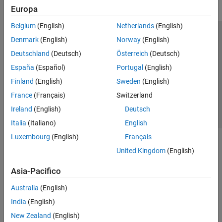
Europa
Belgium
(English)
Netherlands
(English)
Centro di fiducia
Marchi
Informativa sulla privacy
Denmark
(English)
Norway
(English)
Antipirateria
Stato dell'applicazione
Contatti
Deutschland
(Deutsch)
Österreich
(Deutsch)
© 1994-2026 The MathWorks, Inc.
España
(Español)
Portugal
(English)
Finland
(English)
Sweden
(English)
Seleziona u
Italia
France
(Français)
Switzerland
Ireland
(English)
Deutsch
Italia
(Italiano)
English
Luxembourg
(English)
Français
United Kingdom
(English)
Asia-Pacifico
Australia
(English)
India
(English)
New Zealand
(English)