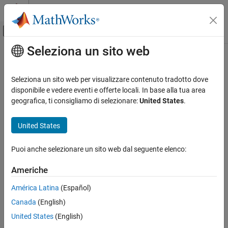
Vai al contenuto
MATLAB Help Center
Attiva/disattiva menu di navigazione off
Seleziona un sito web
Contenuto principale
Pagina iniziale della documentazione
Image Processing and Computer Vision
Seleziona un sito web per visualizzare contenuto tradotto dove
disponibile e vedere eventi e offerte locali. In base alla tua area
geografica, ti consigliamo di selezionare:
United States
.
How useful was this information?
United States
Puoi anche selezionare un sito web dal seguente elenco:
Americhe
América Latina
(Español)
Canada
(English)
United States
(English)