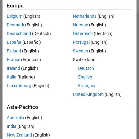
Adaptive MPC Design
Europa
Gain-Scheduled MPC Design
Belgium
(English)
Netherlands
(English)
Nonlinear MPC Design
Centro di fiducia
Marchi
Informativa sulla privacy
Denmark
(English)
Norway
(English)
Code Generation
Applications
Antipirateria
Stato dell'applicazione
Contatti
Deutschland
(Deutsch)
Österreich
(Deutsch)
Motor Control Blockset
© 1994-2026 The MathWorks, Inc.
España
(Español)
Portugal
(English)
Predictive Maintenance Toolbox
Finland
(English)
Sweden
(English)
Raspberry Pi Blockset
Seleziona u
Italia
France
(Français)
Switzerland
Reinforcement Learning Toolbox
Ireland
(English)
Deutsch
Italia
(Italiano)
English
Robust Control Toolbox
Luxembourg
(English)
Français
Simulink Control Design
United Kingdom
(English)
Simulink Design Optimization
STM32 Microcontroller Blockset
Asia-Pacifico
System Identification Toolbox
Australia
(English)
India
(English)
New Zealand
(English)