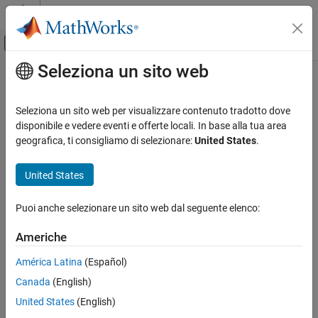
Vai al contenuto
MATLAB Help Center
Attiva/disattiva menu di navigazione off
Seleziona un sito web
Contenuto principale
Pagina iniziale della documentazione
Control Systems
Seleziona un sito web per visualizzare contenuto tradotto dove
Categoria
disponibile e vedere eventi e offerte locali. In base alla tua area
How useful was this information?
geografica, ti consigliamo di selezionare:
United States
.
C2000 Microcontroller Blockset
Control System Toolbox
United States
Fuzzy Logic Toolbox
Model Predictive Control Toolbox
Puoi anche selezionare un sito web dal seguente elenco:
Get Started with Model Predictive Control
Americhe
Toolbox
Linear Plant Specification
América Latina
(Español)
MPC Design
Canada
(English)
Data Driven MPC Design
United States
(English)
Explicit MPC Design