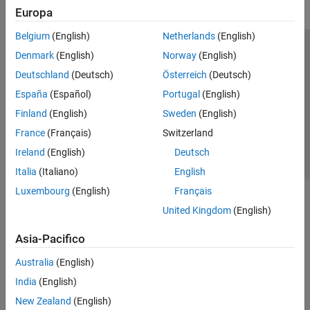
Europa
Belgium
(English)
Netherlands
(English)
Centro di fiducia
Marchi
Informativa sulla privacy
Denmark
(English)
Norway
(English)
Antipirateria
Stato dell'applicazione
Contatti
Deutschland
(Deutsch)
Österreich
(Deutsch)
© 1994-2026 The MathWorks, Inc.
España
(Español)
Portugal
(English)
Finland
(English)
Sweden
(English)
Seleziona u
Italia
France
(Français)
Switzerland
Ireland
(English)
Deutsch
Italia
(Italiano)
English
Luxembourg
(English)
Français
United Kingdom
(English)
Asia-Pacifico
Australia
(English)
India
(English)
New Zealand
(English)