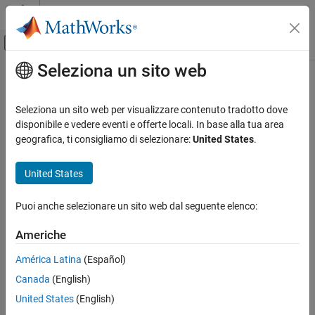
Vai al contenuto
MATLAB Help Center
Attiva/disattiva menu di navigazione off
Seleziona un sito web
Contenuto principale
Pagina iniziale della documentazione
Control Systems
Seleziona un sito web per visualizzare contenuto tradotto dove
disponibile e vedere eventi e offerte locali. In base alla tua area
geografica, ti consigliamo di selezionare:
United States
.
How useful was this information?
United States
Puoi anche selezionare un sito web dal seguente elenco:
Americhe
América Latina
(Español)
Canada
(English)
United States
(English)