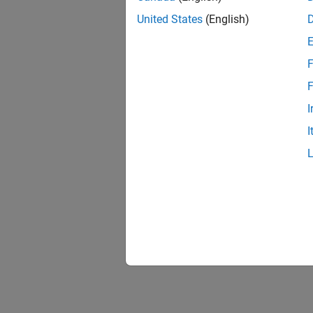
United States
(English)
F
F
I
I