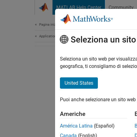
Vai al contenuto
MATLAB Help Center
Community
Document
Pagina iniziale della documentazione
Application Deployment
Seleziona un sit
Seleziona un sito web per visualizza
geografica, ti consigliamo di selezi
United States
Puoi anche selezionare un sito web 
Americhe
América Latina
(Español)
Canada
(English)