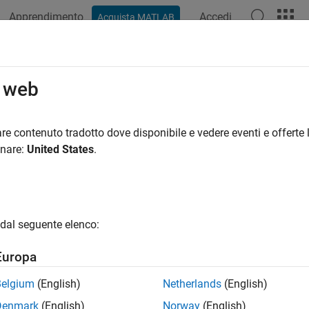
Apprendimento
Accedi
Acquista MATLAB
ation
Functions
Apps
Properties
Videos
Answer
o web
re contenuto tradotto dove disponibile e vedere eventi e offerte l
How useful was this informat
onare:
United States
.
dal seguente elenco:
Europa
Belgium
(English)
Netherlands
(English)
Denmark
(English)
Norway
(English)