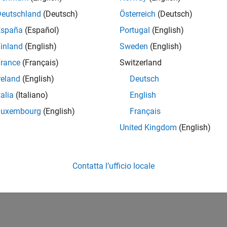
Deutschland
(Deutsch)
Österreich
(Deutsch)
España
(Español)
Portugal
(English)
inland
(English)
Sweden
(English)
rance
(Français)
Switzerland
reland
(English)
Deutsch
talia
(Italiano)
English
Luxembourg
(English)
Français
United Kingdom
(English)
Contatta l’ufficio locale