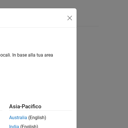
s
ocali. In base alla tua area
ion?
Asia-Pacifico
Australia
(English)
India
(English)