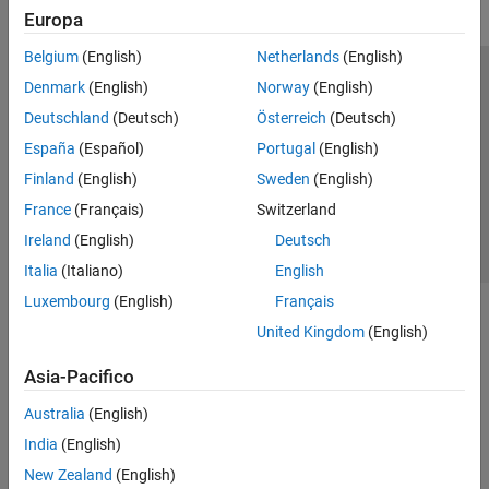
Europa
Belgium
(English)
Netherlands
(English)
Centro di fiducia
Marchi
Informativa sulla privacy
Denmark
(English)
Norway
(English)
Antipirateria
Stato dell'applicazione
Contatti
Deutschland
(Deutsch)
Österreich
(Deutsch)
© 1994-2026 The MathWorks, Inc.
España
(Español)
Portugal
(English)
Finland
(English)
Sweden
(English)
Seleziona u
Italia
France
(Français)
Switzerland
Ireland
(English)
Deutsch
Italia
(Italiano)
English
Luxembourg
(English)
Français
United Kingdom
(English)
Asia-Pacifico
Australia
(English)
India
(English)
New Zealand
(English)