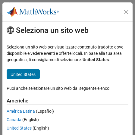
Vai al contenuto
MATLAB Help Center
Attiva/disattiva menu di navigazione off
Seleziona un sito web
Contenuto principale
Pagina iniziale della documentazione
Application Deployment
Seleziona un sito web per visualizzare contenuto tradotto dove
disponibile e vedere eventi e offerte locali. In base alla tua area
geografica, ti consigliamo di selezionare:
United States
.
How useful was this information?
United States
Puoi anche selezionare un sito web dal seguente elenco:
Americhe
América Latina
(Español)
Canada
(English)
United States
(English)