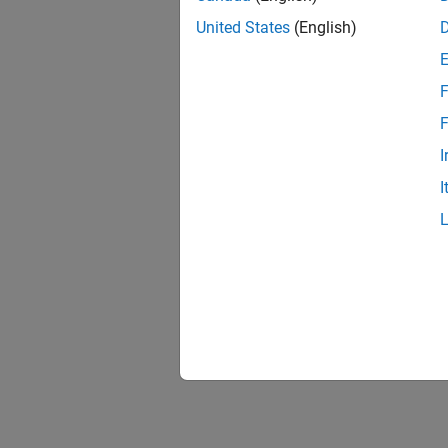
United States
(English)
F
F
I
I