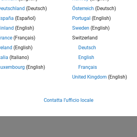
Deutschland
(Deutsch)
Österreich
(Deutsch)
España
(Español)
Portugal
(English)
inland
(English)
Sweden
(English)
rance
(Français)
Switzerland
reland
(English)
Deutsch
talia
(Italiano)
English
Luxembourg
(English)
Français
United Kingdom
(English)
Contatta l’ufficio locale