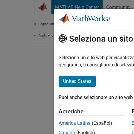
Vai al contenuto
MATLAB Help Center
Community
Document
Pagina iniziale della documentazione
Application Deployment
Seleziona un sit
Seleziona un sito web per visualizza
geografica, ti consigliamo di selezi
United States
Puoi anche selezionare un sito web 
Americhe
América Latina
(Español)
Canada
(English)