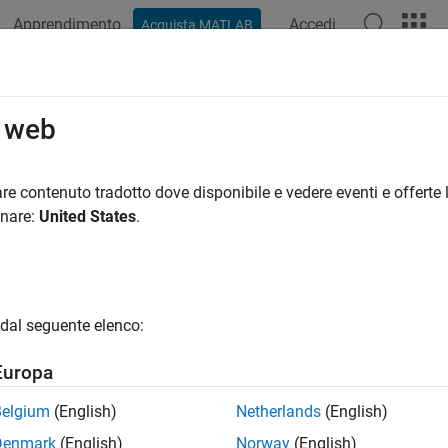
Apprendimento
Accedi
Acquista MATLAB
ation
Functions
Apps
Properties
Videos
Answer
o web
re contenuto tradotto dove disponibile e vedere eventi e offerte l
How useful was this informat
onare:
United States
.
dal seguente elenco:
Europa
Belgium
(English)
Netherlands
(English)
Denmark
(English)
Norway
(English)