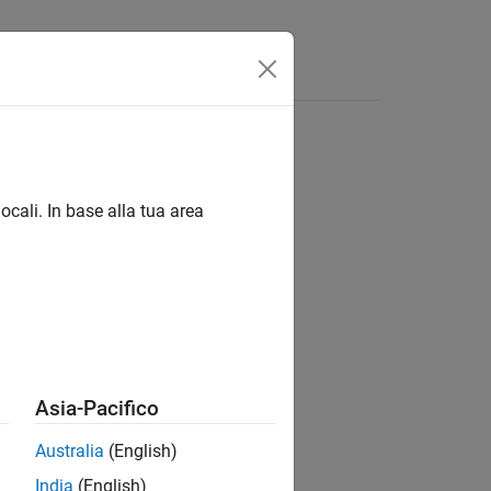
s
ocali. In base alla tua area
ion?
Asia-Pacifico
Australia
(English)
India
(English)