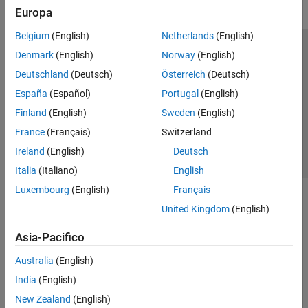
Europa
Belgium
(English)
Netherlands
(English)
Centro di fiducia
Marchi
Informativa sulla privacy
Denmark
(English)
Norway
(English)
Antipirateria
Stato dell'applicazione
Contatti
Deutschland
(Deutsch)
Österreich
(Deutsch)
© 1994-2026 The MathWorks, Inc.
España
(Español)
Portugal
(English)
Finland
(English)
Sweden
(English)
Seleziona u
Italia
France
(Français)
Switzerland
Ireland
(English)
Deutsch
Italia
(Italiano)
English
Luxembourg
(English)
Français
United Kingdom
(English)
Asia-Pacifico
Australia
(English)
India
(English)
New Zealand
(English)