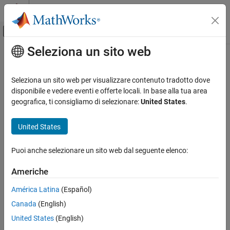
Vai al contenuto
MATLAB Help Center
Attiva/disattiva menu di navigazione off
Seleziona un sito web
Contenuto principale
Pagina iniziale della documentazione
RF and Mixed Signal
Seleziona un sito web per visualizzare contenuto tradotto dove
disponibile e vedere eventi e offerte locali. In base alla tua area
How useful was this information?
geografica, ti consigliamo di selezionare:
United States
.
United States
Puoi anche selezionare un sito web dal seguente elenco:
Americhe
América Latina
(Español)
Canada
(English)
United States
(English)