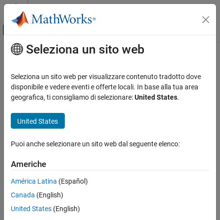
Vai al contenuto
MATLAB Help Center
Attiva/disattiva menu di navigazione off
Seleziona un sito web
Contenuto principale
Pagina iniziale della documentazione
RF and Mixed Signal
Seleziona un sito web per visualizzare contenuto tradotto dove
disponibile e vedere eventi e offerte locali. In base alla tua area
geografica, ti consigliamo di selezionare:
United States
.
How useful was this information?
United States
Puoi anche selezionare un sito web dal seguente elenco:
Americhe
América Latina
(Español)
Canada
(English)
United States
(English)