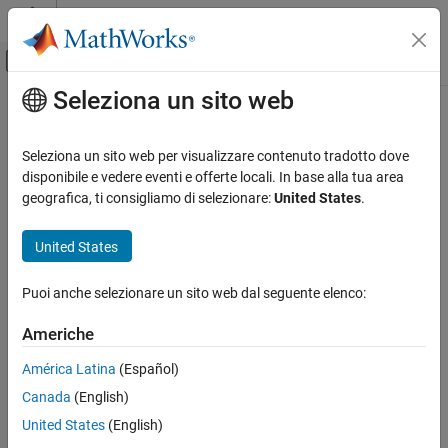
Vai al contenuto
MATLAB Help Center
Attiva/disattiva menu di navigazione off
Seleziona un sito web
Contenuto principale
Pagina iniziale della documentazione
RF and Mixed Signal
Seleziona un sito web per visualizzare contenuto tradotto dove
disponibile e vedere eventi e offerte locali. In base alla tua area
geografica, ti consigliamo di selezionare:
United States
.
How useful was this information?
United States
Puoi anche selezionare un sito web dal seguente elenco:
Americhe
América Latina
(Español)
Canada
(English)
United States
(English)