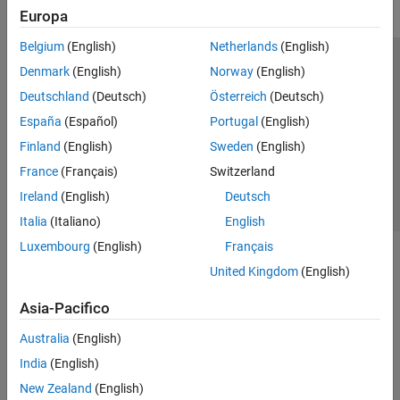
Europa
Belgium
(English)
Netherlands
(English)
Centro di fiducia
Marchi
Informativa sulla privacy
Denmark
(English)
Norway
(English)
Antipirateria
Stato dell'applicazione
Contatti
Deutschland
(Deutsch)
Österreich
(Deutsch)
© 1994-2026 The MathWorks, Inc.
España
(Español)
Portugal
(English)
Finland
(English)
Sweden
(English)
Seleziona u
Italia
France
(Français)
Switzerland
Ireland
(English)
Deutsch
Italia
(Italiano)
English
Luxembourg
(English)
Français
United Kingdom
(English)
Asia-Pacifico
Australia
(English)
India
(English)
New Zealand
(English)