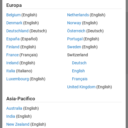
Europa
Belgium
(English)
Netherlands
(English)
Centro di fiducia
Marchi
Informativa sulla privacy
Denmark
(English)
Norway
(English)
Antipirateria
Stato dell'applicazione
Contatti
Deutschland
(Deutsch)
Österreich
(Deutsch)
© 1994-2026 The MathWorks, Inc.
España
(Español)
Portugal
(English)
Finland
(English)
Sweden
(English)
Seleziona u
Italia
France
(Français)
Switzerland
Ireland
(English)
Deutsch
Italia
(Italiano)
English
Luxembourg
(English)
Français
United Kingdom
(English)
Asia-Pacifico
Australia
(English)
India
(English)
New Zealand
(English)