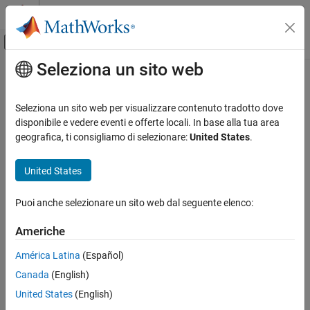
Vai al contenuto
MATLAB Help Center
Attiva/disattiva menu di navigazione off
Seleziona un sito web
Contenuto principale
Pagina iniziale della documentazione
RF and Mixed Signal
Seleziona un sito web per visualizzare contenuto tradotto dove
disponibile e vedere eventi e offerte locali. In base alla tua area
geografica, ti consigliamo di selezionare:
United States
.
How useful was this information?
United States
Puoi anche selezionare un sito web dal seguente elenco:
Americhe
América Latina
(Español)
Canada
(English)
United States
(English)