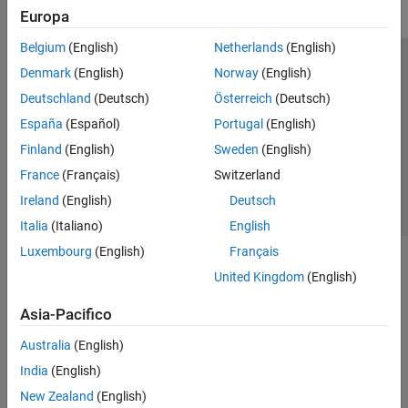
Europa
Belgium
(English)
Netherlands
(English)
Centro di fiducia
Marchi
Informativa sulla privacy
Denmark
(English)
Norway
(English)
Antipirateria
Stato dell'applicazione
Contatti
Deutschland
(Deutsch)
Österreich
(Deutsch)
© 1994-2026 The MathWorks, Inc.
España
(Español)
Portugal
(English)
Finland
(English)
Sweden
(English)
Seleziona u
Italia
France
(Français)
Switzerland
Ireland
(English)
Deutsch
Italia
(Italiano)
English
Luxembourg
(English)
Français
United Kingdom
(English)
Asia-Pacifico
Australia
(English)
India
(English)
New Zealand
(English)