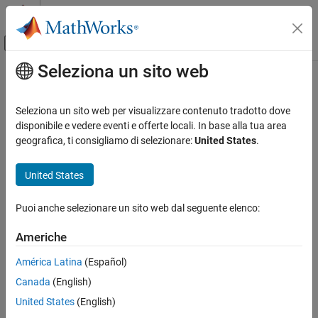
Vai al contenuto
MATLAB Help Center
Attiva/disattiva menu di navigazione off
Seleziona un sito web
Contenuto principale
Pagina iniziale della documentazione
RF and Mixed Signal
Seleziona un sito web per visualizzare contenuto tradotto dove
disponibile e vedere eventi e offerte locali. In base alla tua area
geografica, ti consigliamo di selezionare:
United States
.
How useful was this information?
United States
Puoi anche selezionare un sito web dal seguente elenco:
Americhe
América Latina
(Español)
Canada
(English)
United States
(English)