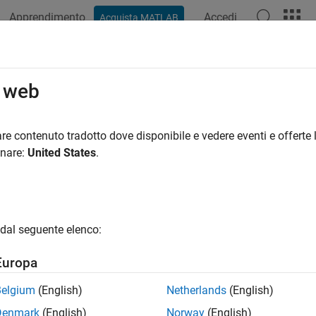
Apprendimento
Accedi
Acquista MATLAB
azione
Esempi
Funzioni
Blocchi
App
Video
R
o web
re contenuto tradotto dove disponibile e vedere eventi e offerte l
How useful was this informat
onare:
United States
.
dal seguente elenco:
Europa
Belgium
(English)
Netherlands
(English)
Denmark
(English)
Norway
(English)