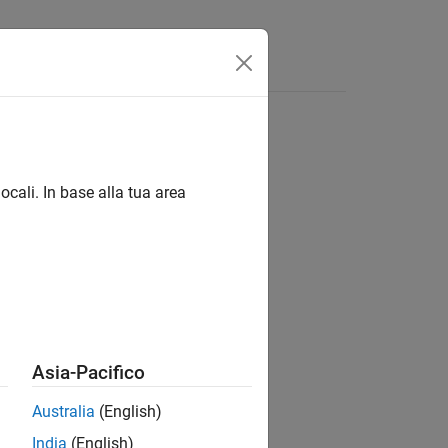
isposte
ocali. In base alla tua area
ion?
Asia-Pacifico
Australia
(English)
India
(English)