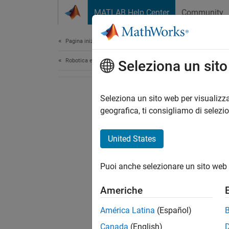
Vai al contenuto
MATLAB Help Center
Community
Document
Pagina iniziale della documentazione
Robotica e Sistemi autonomi
Seleziona un sit
Seleziona un sito web per visualizza
geografica, ti consigliamo di selezi
United States
Puoi anche selezionare un sito web 
Americhe
América Latina
(Español)
Canada
(English)