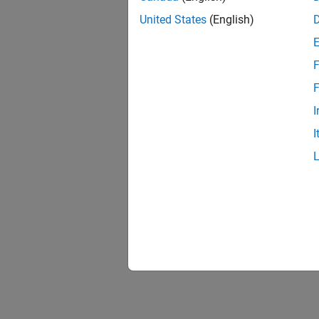
United States
(English)
F
F
I
I