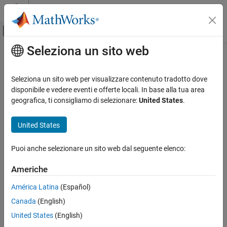
Vai al contenuto
MATLAB Help Center
Attiva/disattiva menu di navigazione off
Seleziona un sito web
Contenuto principale
Pagina iniziale della documentazione
Robotica e Sistemi autonomi
Seleziona un sito web per visualizzare contenuto tradotto dove
disponibile e vedere eventi e offerte locali. In base alla tua area
geografica, ti consigliamo di selezionare:
United States
.
How useful was this information?
United States
Puoi anche selezionare un sito web dal seguente elenco:
Americhe
América Latina
(Español)
Canada
(English)
United States
(English)