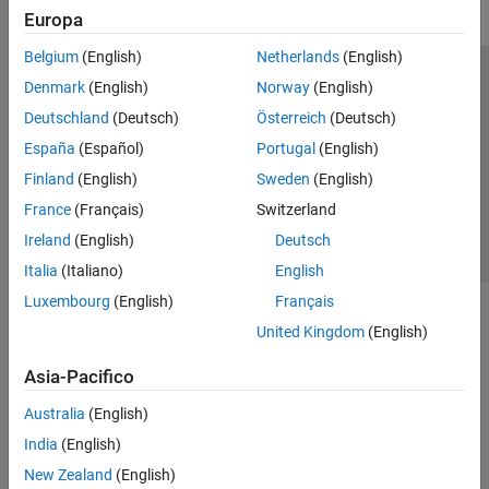
Europa
Belgium
(English)
Netherlands
(English)
Centro di fiducia
Marchi
Informativa sulla privacy
Denmark
(English)
Norway
(English)
Antipirateria
Stato dell'applicazione
Contatti
Deutschland
(Deutsch)
Österreich
(Deutsch)
© 1994-2026 The MathWorks, Inc.
España
(Español)
Portugal
(English)
Finland
(English)
Sweden
(English)
Seleziona u
Italia
France
(Français)
Switzerland
Ireland
(English)
Deutsch
Italia
(Italiano)
English
Luxembourg
(English)
Français
United Kingdom
(English)
Asia-Pacifico
Australia
(English)
India
(English)
New Zealand
(English)