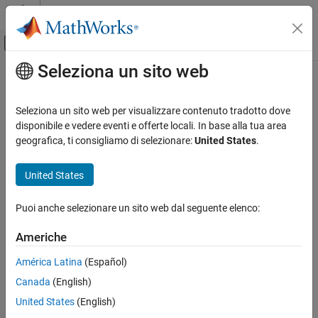
Vai al contenuto
MATLAB Help Center
Attiva/disattiva menu di navigazione off
Seleziona un sito web
Contenuto principale
Pagina iniziale della documentazione
Matematica e ottimizzazione
Seleziona un sito web per visualizzare contenuto tradotto dove
disponibile e vedere eventi e offerte locali. In base alla tua area
How useful was this information?
geografica, ti consigliamo di selezionare:
United States
.
United States
Puoi anche selezionare un sito web dal seguente elenco:
Americhe
América Latina
(Español)
Canada
(English)
United States
(English)