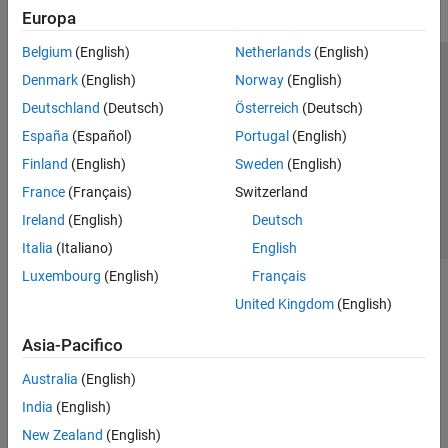
Europa
Belgium
(English)
Netherlands
(English)
Centro di fiducia
Marchi
Informativa sulla privacy
Denmark
(English)
Norway
(English)
Antipirateria
Stato dell'applicazione
Contatti
Deutschland
(Deutsch)
Österreich
(Deutsch)
© 1994-2026 The MathWorks, Inc.
España
(Español)
Portugal
(English)
Finland
(English)
Sweden
(English)
Seleziona u
Italia
France
(Français)
Switzerland
Ireland
(English)
Deutsch
Italia
(Italiano)
English
Luxembourg
(English)
Français
United Kingdom
(English)
Asia-Pacifico
Australia
(English)
India
(English)
New Zealand
(English)