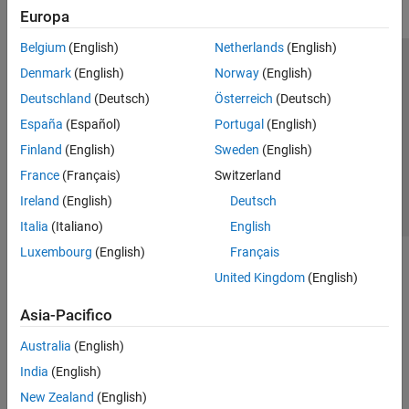
Europa
Belgium
(English)
Netherlands
(English)
Centro di fiducia
Marchi
Informativa sulla privacy
Denmark
(English)
Norway
(English)
Antipirateria
Stato dell'applicazione
Contatti
Deutschland
(Deutsch)
Österreich
(Deutsch)
© 1994-2026 The MathWorks, Inc.
España
(Español)
Portugal
(English)
Finland
(English)
Sweden
(English)
Seleziona u
Italia
France
(Français)
Switzerland
Ireland
(English)
Deutsch
Italia
(Italiano)
English
Luxembourg
(English)
Français
United Kingdom
(English)
Asia-Pacifico
Australia
(English)
India
(English)
New Zealand
(English)