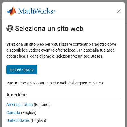
Vai al contenuto
MATLAB Help Center
Attiva/disattiva menu di navigazione off
Seleziona un sito web
Contenuto principale
Pagina iniziale della documentazione
Seleziona un sito web per visualizzare contenuto tradotto dove
disponibile e vedere eventi e offerte locali. In base alla tua area
geografica, ti consigliamo di selezionare:
United States
.
How useful was this information?
United States
Puoi anche selezionare un sito web dal seguente elenco:
Americhe
América Latina
(Español)
Canada
(English)
United States
(English)